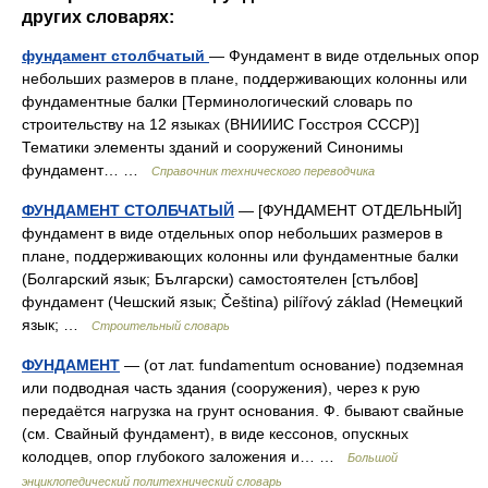
других словарях:
фундамент столбчатый
— Фундамент в виде отдельных опор
небольших размеров в плане, поддерживающих колонны или
фундаментные балки [Терминологический словарь по
строительству на 12 языках (ВНИИИС Госстроя СССР)]
Тематики элементы зданий и сооружений Синонимы
фундамент… …
Справочник технического переводчика
ФУНДАМЕНТ СТОЛБЧАТЫЙ
— [ФУНДАМЕНТ ОТДЕЛЬНЫЙ]
фундамент в виде отдельных опор небольших размеров в
плане, поддерживающих колонны или фундаментные балки
(Болгарский язык; Български) самостоятелен [стълбов]
фундамент (Чешский язык; Čeština) pilířový základ (Немецкий
язык; …
Строительный словарь
ФУНДАМЕНТ
— (от лат. fundamentum основание) подземная
или подводная часть здания (сооружения), через к рую
передаётся нагрузка на грунт основания. Ф. бывают свайные
(см. Свайный фундамент), в виде кессонов, опускных
колодцев, опор глубокого заложения и… …
Большой
энциклопедический политехнический словарь