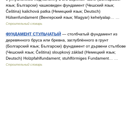
язык; Български) чашковиден фундамент (Чешский язык;
Čeština) kalichová patka (Немецкий язык; Deutsch)
Hülsenfundament (Венгерский язык; Magyar) kehelyalap… …
Строительный словарь
ФУНДАМЕНТ СТУЛЬЧАТЫЙ
— столбчатый фундамент из
деревянного бруса или бревна, заглублённого в грунт
(Болгарский язык; Български) фундамент от дървени стълбове
(Чешский язык; Čeština) sloupkový základ (Немецкий язык;
Deutsch) Holzpfahlfundament; stuhlförmiges Fundament… …
Строительный словарь