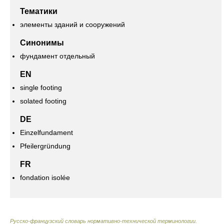
Тематики
элементы зданий и сооружений
Синонимы
фундамент отдельный
EN
single footing
solated footing
DE
Einzelfundament
Pfeilergründung
FR
fondation isolée
Русско-французский словарь нормативно-технической терминологии
.